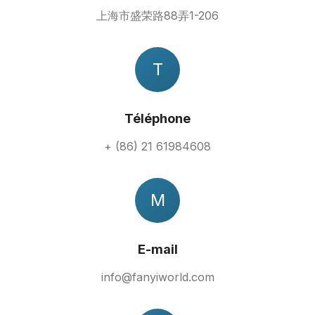
上海市盛荣路88弄1-206
T
Téléphone
+ (86) 21 61984608
M
E-mail
info@fanyiworld.com