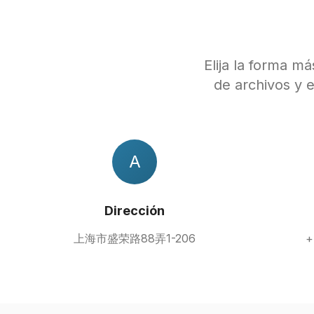
Elija la forma m
de archivos y 
A
Dirección
上海市盛荣路88弄1-206
+