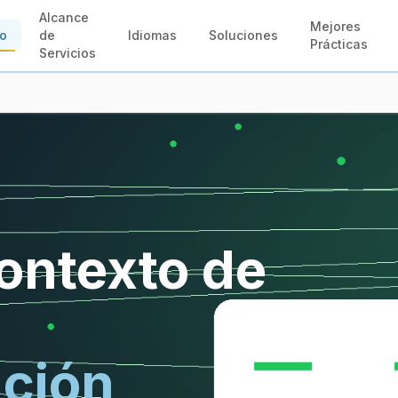
Alcance
Mejores
io
de
Idiomas
Soluciones
Prácticas
Servicios
ontexto de
ación