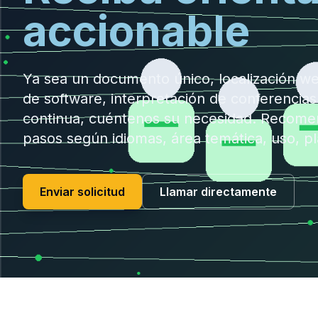
accionable
Ya sea un documento único, localización w
de software, interpretación de conferencias
continua, cuéntenos su necesidad. Recome
pasos según idiomas, área temática, uso, p
Enviar solicitud
Llamar directamente