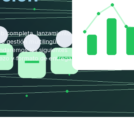
eb completa, lanzamiento
 o gestión multilingüe
ndaremos los siguientes
lazo y formato de entrega.