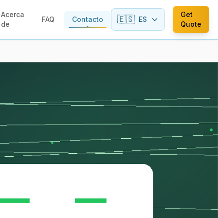
Acerca
Get
🇪🇸
FAQ
Contacto
ES
de
Quote