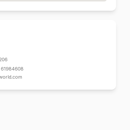
206
1 61984608
iworld.com