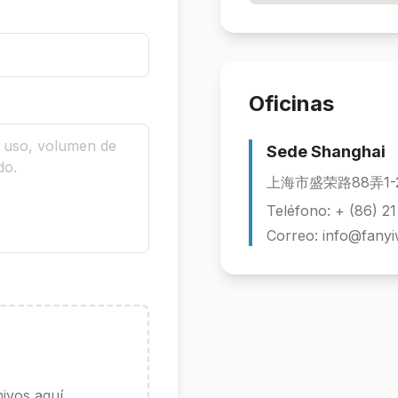
Oficinas
Sede Shanghai
上海市盛荣路88弄1-
Teléfono: + (86) 2
Correo: info@fany
hivos aquí