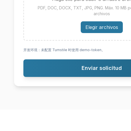
PDF, DOC, DOCX, TXT, JPG, PNG. Máx. 10 MB por
archivos
Elegir archivos
开发环境：未配置 Turnstile 时使用 demo-token。
Enviar solicitud