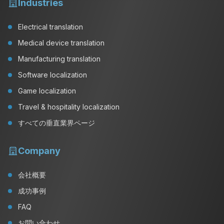
Industries
Electrical translation
Medical device translation
Manufacturing translation
Software localization
Game localization
Travel & hospitality localization
すべての垂直業界ページ
Company
会社概要
成功事例
FAQ
お問い合わせ